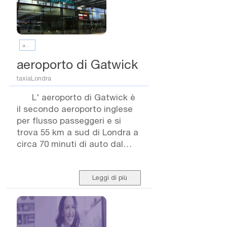
aeroporto Gatwick
aeroporto di Gatwick
taxiaLondra
L' aeroporto di Gatwick è
il secondo aeroporto inglese
per flusso passeggeri e si
trova 55 km a sud di Londra a
circa 70 minuti di auto dal
centro. Conta 2 terminali, il
Nord e il Sud e ciascuno di
essi può vantare numerosi
Leggi di più
servizi atti a intrattenere i
passeggeri prima della
partenza o dopo l' arrivo.