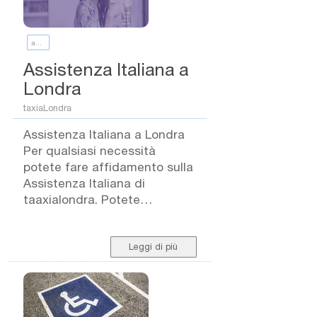
assistenza italiana
Assistenza Italiana a
Londra
taxiaLondra
Assistenza Italiana a Londra
Per qualsiasi necessità
potete fare affidamento sulla
Assistenza Italiana di
taaxialondra. Potete
contatatrci ai numeri indicati
o per email Negli anni
abbiamo aiutato tante
Leggi di più
persone che si sono trovate in
difficoltà per i più svariato
motivi. Persone che avevano
smarrito documenti, persone