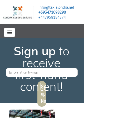
info@taxialondra.net
+393471098290
+447958184874
Sign up
to
receive
E-mail
first-hand
116 A, King's Cross Road, London
content!
Sing
up
Now!