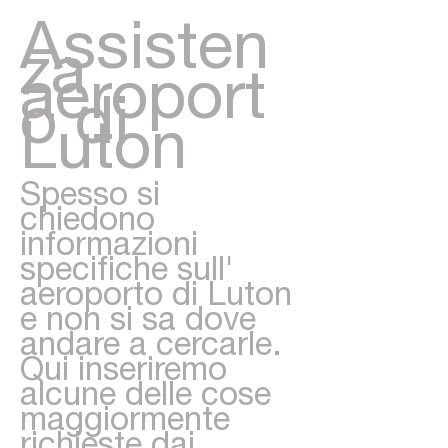
Assisten
za
aeroport
o di
Luton
Spesso si
chiedono
informazioni
specifiche sull'
aeroporto di Luton
e non si sa dove
andare a cercarle.
Qui inseriremo
alcune delle cose
maggiormente
richieste dai