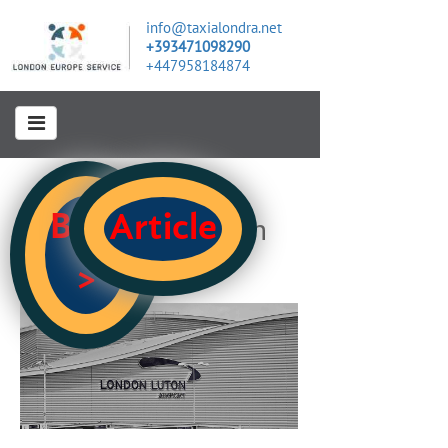
info@taxialondra.net
+393471098290
+447958184874
Blog
Article
Informazioni Luton
11/20/2016
>
Aeroporto Luton
116 A, King's Cross Road, London